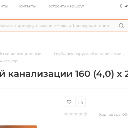
+
зиты
Контакты
Построить маршрут
—
бы канализационные
Трубы для наружной канализации
N4 Хемкор
 канализации 160 (4,0) х
Код товара:
00