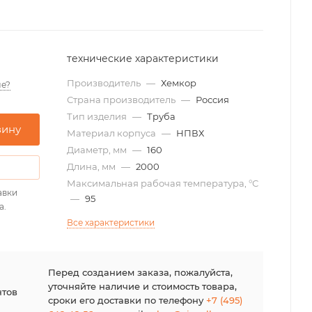
технические характеристики
Производитель
—
Хемкор
е?
Страна производитель
—
Россия
Тип изделия
—
Труба
зину
Материал корпуса
—
НПВХ
Диаметр, мм
—
160
Длина, мм
—
2000
Максимальная рабочая температура, °С
авки
—
95
а.
Все характеристики
я
Перед созданием заказа, пожалуйста,
уточняйте наличие и стоимость товара,
нтов
сроки его доставки по телефону
+7 (495)