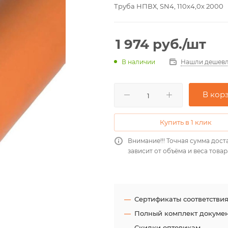
Труба НПВХ, SN4, 110х4,0х 2000
1 974
руб.
/шт
Нашли дешевл
В наличии
В кор
Купить в 1 клик
Внимание!!! Точная сумма дост
зависит от объёма и веса товар
Сертификаты соответстви
Полный комплект докуме
Скидки оптовикам