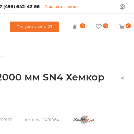
7 (495) 642-42-56
Заказать звонок
0
0
0
Получить счет/КП
—
 2000 мм SN4 Хемкор
018193
Артикул:
1491064