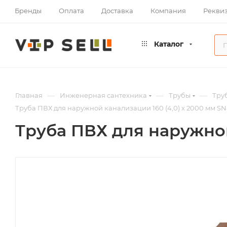
Бренды
Оплата
Доставка
Компания
Рекви
Каталог
—
—
—
Главная
Инженерная сантехника
Трубы
Тру
Труба ПВХ для наружной канализации 160 (4,0) х 2000 мм S
Труба ПВХ для наружной