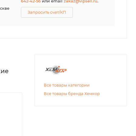
642-42-56
или email
zakaz@vipsell.ru
.
оскве
Запросить счет/КП
кие
Все товары категории
Все товары бренда Хемкор