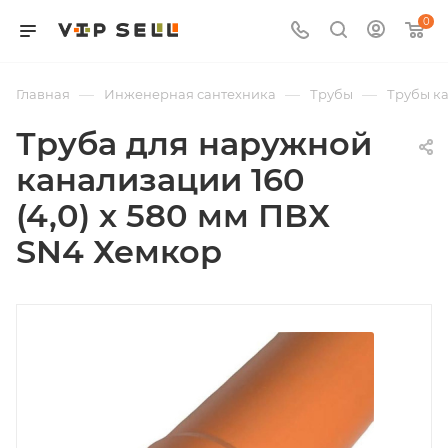
0
—
—
—
Главная
Инженерная сантехника
Трубы
Трубы к
Труба для наружной
канализации 160
(4,0) х 580 мм ПВХ
SN4 Хемкор