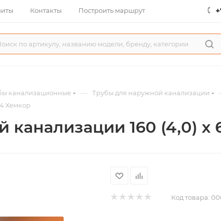
+
зиты
Контакты
Построить маршрут
—
бы канализационные
Трубы для наружной канализации
N4 Хемкор
 канализации 160 (4,0) х
Код товара:
00