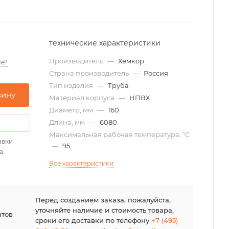
технические характеристики
Производитель
—
Хемкор
е?
Страна производитель
—
Россия
Тип изделия
—
Труба
зину
Материал корпуса
—
НПВХ
Диаметр, мм
—
160
Длина, мм
—
6080
Максимальная рабочая температура, °С
авки
—
95
а.
Все характеристики
я
Перед созданием заказа, пожалуйста,
уточняйте наличие и стоимость товара,
нтов
сроки его доставки по телефону
+7 (495)