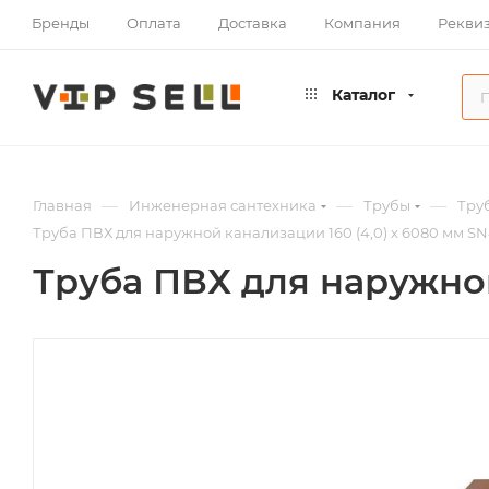
Бренды
Оплата
Доставка
Компания
Рекви
Каталог
—
—
—
Главная
Инженерная сантехника
Трубы
Тру
Труба ПВХ для наружной канализации 160 (4,0) х 6080 мм S
Труба ПВХ для наружной