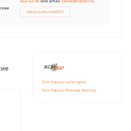
642-42-56
или email
zakaz@vipsell.ru
.
оскве
Запросить счет/КП
кие
Все товары категории
Все товары бренда Хемкор