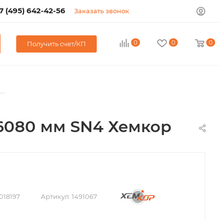
7 (495) 642-42-56
Заказать звонок
0
0
0
Получить счет/КП
—
 6080 мм SN4 Хемкор
018197
Артикул:
1491067