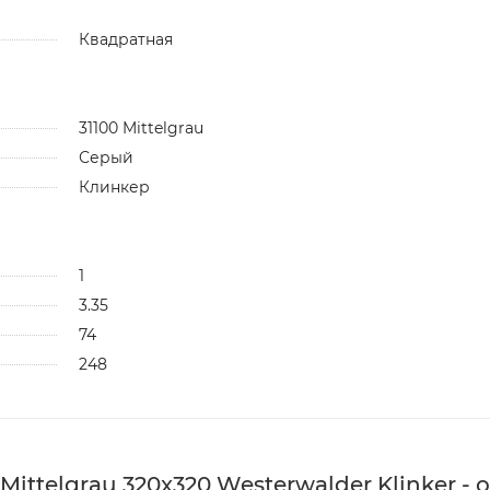
Квадратная
31100 Mittelgrau
Серый
Клинкер
1
3.35
74
248
ittelgrau 320x320 Westerwalder Klinker - 