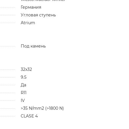
Германия
Угловая ступень
Atrium
Под камень
32x32
9.5
Да
R11
IV
>35 N/mm2 (>1800 N)
CLASE 4