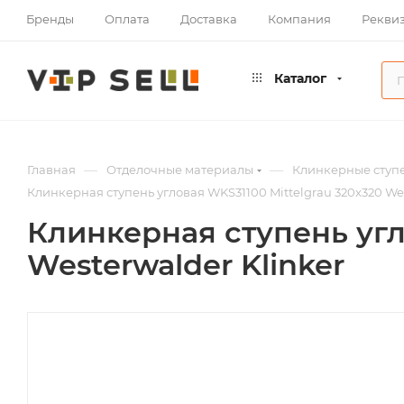
Бренды
Оплата
Доставка
Компания
Рекви
Каталог
—
—
Главная
Отделочные материалы
Клинкерные ступе
Клинкерная ступень угловая WKS31100 Mittelgrau 320x320 Wes
Клинкерная ступень угл
Westerwalder Klinker