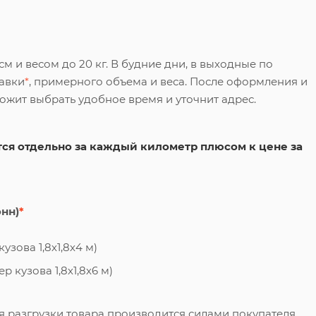
 и весом до 20 кг. В будние дни, в выходные по
тавки
*
, примерного объема и веса. После оформления и
ложит выбрать удобное время и уточнит адрес.
ся отдельно за каждый километр плюсом к цене за
онн)
*
узова 1,8х1,8х4 м)
 кузова 1,8х1,8х6 м)
я разгрузки товара производится силами покупателя.