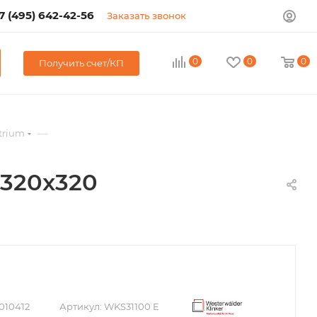
7 (495) 642-42-56
Заказать звонок
0
0
0
Получить счет/КП
—
Atrium
 320x320
010412
Артикул:
WKS31100 E