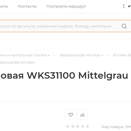
+
зиты
Контакты
Построить маршрут
—
—
ни и напольная плитка
Westerwalder Klinker
Klinker 
terwalder Klinker
овая WKS31100 Mittelgrau
Код товара:
00