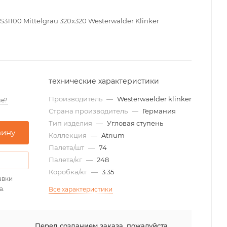
1100 Mittelgrau 320x320 Westerwalder Klinker
технические характеристики
Производитель
—
Westerwaelder klinker
е?
Страна производитель
—
Германия
Тип изделия
—
Угловая ступень
зину
Коллекция
—
Atrium
Палета/шт
—
74
Палета/кг
—
248
Коробка/кг
—
3.35
авки
а.
Все характеристики
я
Перед созданием заказа, пожалуйста,