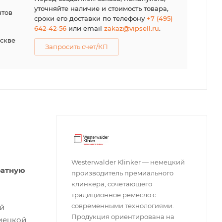
уточняйте наличие и стоимость товара,
нтов
сроки его доставки по телефону
+7 (495)
642-42-56
или email
zakaz@vipsell.ru
.
оскве
Запросить счет/КП
Westerwalder Klinker — немецкий
ратную
производитель премиального
клинкера, сочетающего
традиционное ремесло с
современными технологиями.
ой
Продукция ориентирована на
емецкой