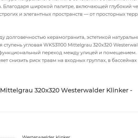
а. Благодаря широкой палитре, включающей глубокий ч
 строгих и элегантных пространств — от просторных терр
у долговечностью керамогранита, эстетикой натуральн
 ступень угловая WKS31100 Mittelgrau 320x320 Westerwal
и функциональный переход между улицей и помещением.
ет снизить риск травм на входных группах, в бассейнах
ittelgrau 320x320 Westerwalder Klinker -
Westerwaelder klinker