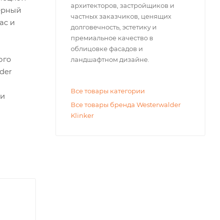
архитекторов, застройщиков и
ерный
частных заказчиков, ценящих
ас и
долговечность, эстетику и
премиальное качество в
облицовке фасадов и
ого
ландшафтном дизайне.
der
Все товары категории
 и
Все товары бренда Westerwalder
Klinker