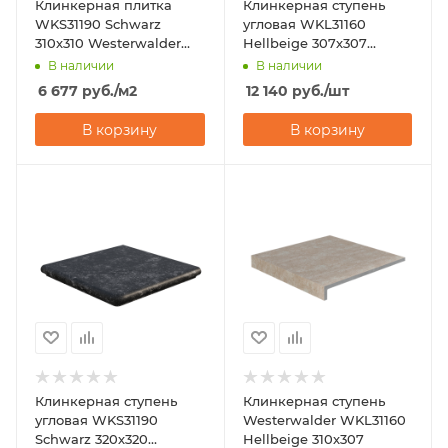
Клинкерная плитка
Клинкерная ступень
WKS31190 Schwarz
угловая WKL31160
310х310 Westerwalder
Hellbeige 307х307
Klinker
Westerwalder Klinker
В наличии
В наличии
6 677
руб.
/м2
12 140
руб.
/шт
В корзину
В корзину
Клинкерная ступень
Клинкерная ступень
угловая WKS31190
Westerwalder WKL31160
Schwarz 320х320
Hellbeige 310х307