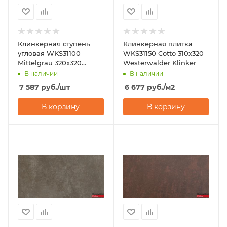
Клинкерная ступень
Клинкерная плитка
угловая WKS31100
WKS31150 Cotto 310x320
Mittelgrau 320x320
Westerwalder Klinker
Westerwalder Klinker
В наличии
В наличии
7 587
руб.
/шт
6 677
руб.
/м2
В корзину
В корзину