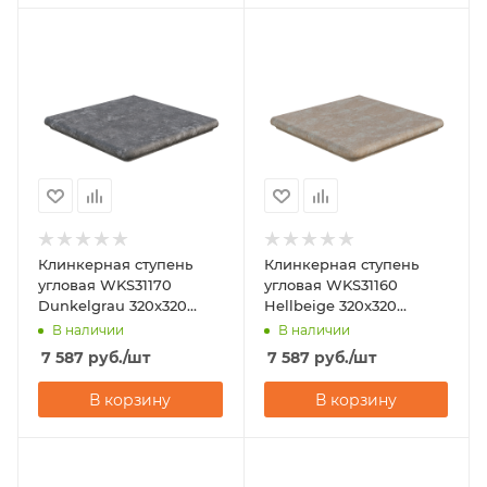
Клинкерная ступень
Клинкерная ступень
угловая WKS31170
угловая WKS31160
Dunkelgrau 320x320
Hellbeige 320x320
Westerwalder Klinker
Westerwalder Klinker
В наличии
В наличии
7 587
руб.
/шт
7 587
руб.
/шт
В корзину
В корзину