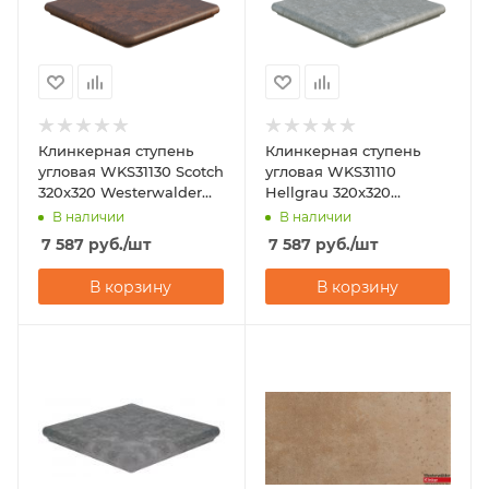
Клинкерная ступень
Клинкерная ступень
угловая WKS31130 Scotch
угловая WKS31110
320x320 Westerwalder
Hellgrau 320x320
Klinker
Westerwalder Klinker
В наличии
В наличии
7 587
руб.
/шт
7 587
руб.
/шт
В корзину
В корзину