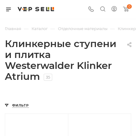
0
—
—
—
Главная
Каталог
Отделочные материалы
Клинкер
Клинкерные ступени
и плитка
Westerwalder Klinker
Atrium
35
ФИЛЬТР