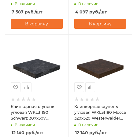
Westerwalder Klinker
В наличии
В наличии
7 587
руб.
/шт
4 097
руб.
/шт
В корзину
В корзину
Клинкерная ступень
Клинкерная ступень
угловая WKL31190
угловая WKL31180 Mocca
Schwarz 307х307
320x320 Westerwalder
Westerwalder Klinker
Klinker
В наличии
В наличии
12 140
руб.
/шт
12 140
руб.
/шт