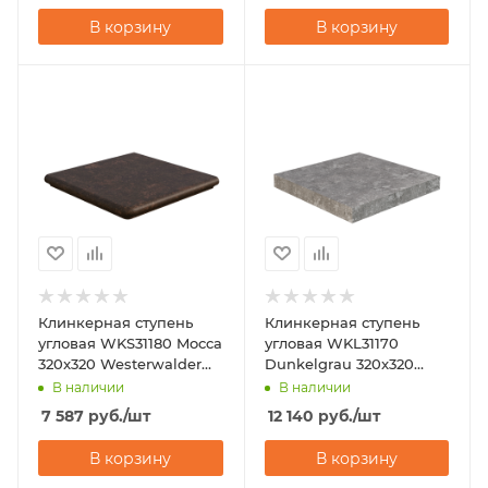
В корзину
В корзину
Клинкерная ступень
Клинкерная ступень
угловая WKS31180 Mocca
угловая WKL31170
320x320 Westerwalder
Dunkelgrau 320x320
Klinker
Westerwalder Klinker
В наличии
В наличии
7 587
руб.
/шт
12 140
руб.
/шт
В корзину
В корзину