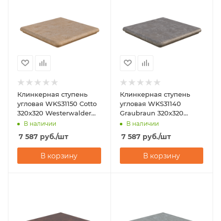
Клинкерная ступень
Клинкерная ступень
угловая WKS31150 Cotto
угловая WKS31140
320x320 Westerwalder
Graubraun 320x320
Klinker
Westerwalder Klinker
В наличии
В наличии
7 587
руб.
/шт
7 587
руб.
/шт
В корзину
В корзину