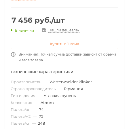
7 456
руб.
/шт
Нашли дешевле?
В наличии
Купить в 1 клик
Внимание!!! Точная сумма доставки зависит от объёма
и веса товара.
технические характеристики
Производитель
—
Westerwaelder klinker
Страна производитель
—
Германия
Тип изделия
—
Угловая ступень
Коллекция
—
Atrium
Палета/шт
—
74
Палета/м2
—
75
Палета/кг
—
248