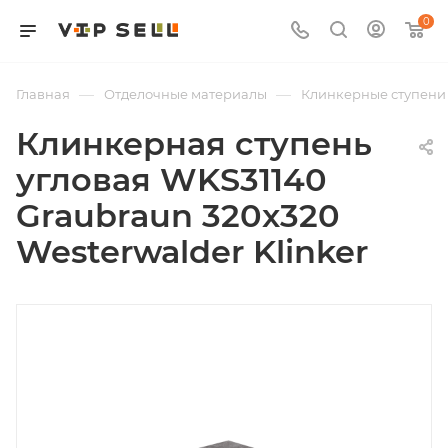
0
—
—
Главная
Отделочные материалы
Клинкерные ступени 
Клинкерная ступень
угловая WKS31140
Graubraun 320x320
Westerwalder Klinker