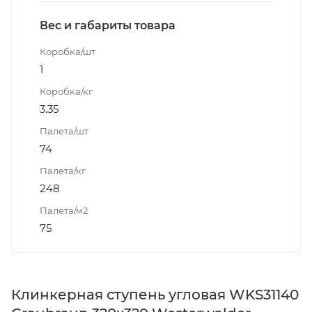
Вес и габариты товара
Коробка/шт
1
Коробка/кг
3.35
Палета/шт
74
Палета/кг
248
Палета/м2
75
Клинкерная ступень угловая WKS31140