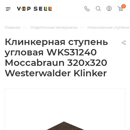
0
—
—
Главная
Отделочные материалы
Клинкерные ступени 
Клинкерная ступень
угловая WKS31240
Moccabraun 320x320
Westerwalder Klinker