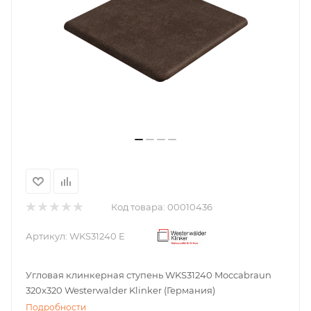
Код товара:
00010436
Артикул:
WKS31240 E
Угловая клинкерная ступень WKS31240 Moccabraun
320x320 Westerwalder Klinker (Германия)
Подробности