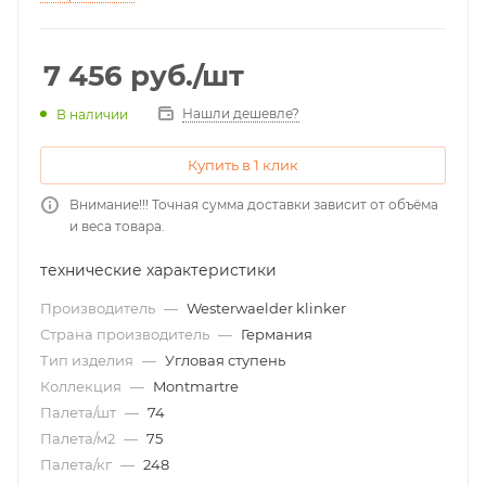
7 456
руб.
/шт
Нашли дешевле?
В наличии
Купить в 1 клик
Внимание!!! Точная сумма доставки зависит от объёма
и веса товара.
технические характеристики
Производитель
—
Westerwaelder klinker
Страна производитель
—
Германия
Тип изделия
—
Угловая ступень
Коллекция
—
Montmartre
Палета/шт
—
74
Палета/м2
—
75
Палета/кг
—
248