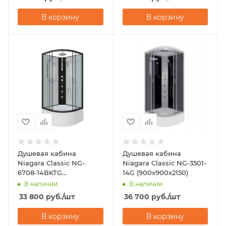
В корзину
В корзину
Душевая кабина
Душевая кабина
Niagara Classic NG-
Niagara Classic NG-3501-
6708-14BKTG
14G (900х900х2150)
(900х900х2100-2400)
В наличии
В наличии
33 800
руб.
/шт
36 700
руб.
/шт
В корзину
В корзину