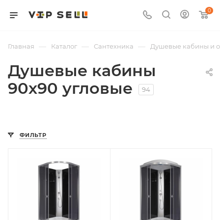
0
—
—
—
Главная
Каталог
Сантехника
Душевые кабины и 
Душевые кабины
90х90 угловые
94
ФИЛЬТР