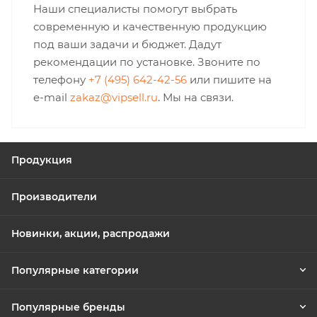
Наши специалисты помогут выбрать
современную и качественную продукцию
под ваши задачи и бюджет. Дадут
рекомендации по установке. Звоните по
телефону
+7 (495) 642-42-56
или пишите на
e-mail
zakaz@vipsell.ru
. Мы на связи.
Продукция
Производители
Новинки, акции, распродажи
Популярные категории
Популярные бренды