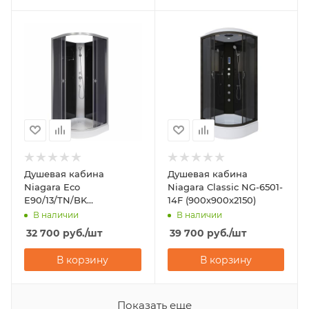
Душевая кабина
Душевая кабина
Niagara Eco
Niagara Classic NG-6501-
E90/13/TN/BK
14F (900х900х2150)
(900х900х2000)
В наличии
В наличии
32 700
руб.
/шт
39 700
руб.
/шт
В корзину
В корзину
Показать еще