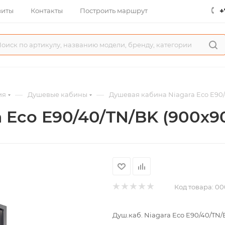
+
зиты
Контакты
Построить маршрут
—
—
ия
Душевые кабины
Душевая кабина Niagara Eco E90/
 Eco E90/40/TN/BK (900х9
Код товара:
00
Душ.каб. Niagara Eco E90/40/TN/