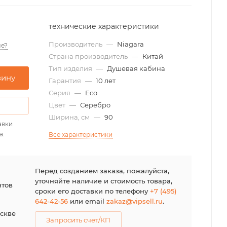
технические характеристики
Производитель
—
Niagara
е?
Страна производитель
—
Китай
Тип изделия
—
Душевая кабина
зину
Гарантия
—
10 лет
Серия
—
Eco
Цвет
—
Серебро
Ширина, см
—
90
авки
а.
Все характеристики
я
Перед созданием заказа, пожалуйста,
уточняйте наличие и стоимость товара,
нтов
сроки его доставки по телефону
+7 (495)
642-42-56
или email
zakaz@vipsell.ru
.
оскве
Запросить счет/КП