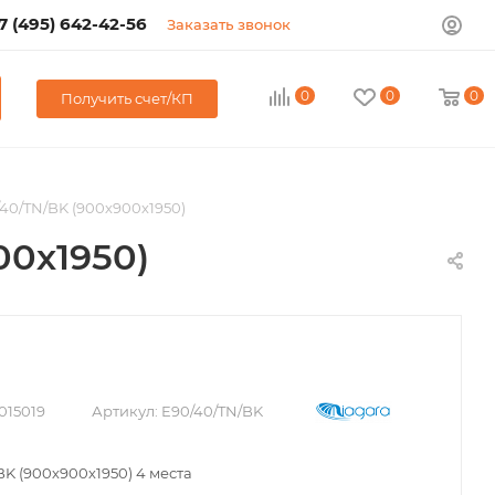
7 (495) 642-42-56
Заказать звонок
0
0
0
Получить счет/КП
40/TN/BK (900х900х1950)
00х1950)
015019
Артикул:
E90/40/TN/BK
BK (900х900х1950) 4 места