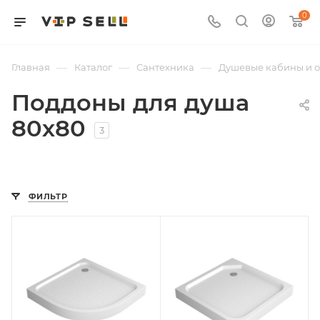
0
—
—
—
Главная
Каталог
Сантехника
Душевые кабины и 
Поддоны для душа
80х80
3
ФИЛЬТР