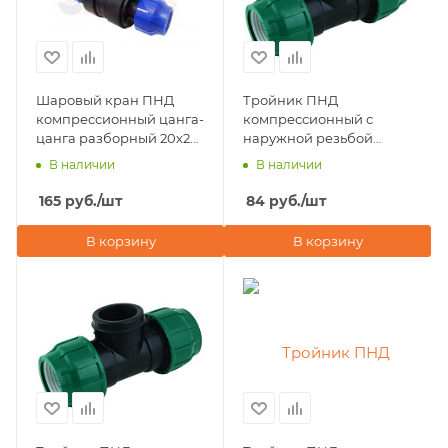
Шаровый кран ПНД
Тройник ПНД
компрессионный цанга-
компрессионный с
цанга разборный 20х20
наружной резьбой
мм Valfex
20х3/4"х20 POELSAN
В наличии
В наличии
NEW (Турция)
165
руб.
/шт
84
руб.
/шт
В корзину
В корзину