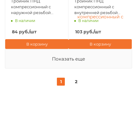
Тройник ПНД
Тройник ПНД
компрессионный с
компрессионный с
наружной резьбой
внутренней резьбой
20х1/2"х20 POELSAN
20х3/4"х20 POELSAN
В наличии
В наличии
NEW (Турция)
NEW (Турция)
84
руб.
/шт
103
руб.
/шт
В корзину
В корзину
Показать еще
1
2