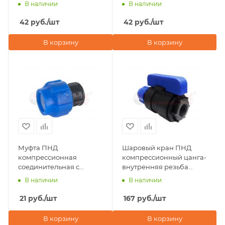
20х20 Valfex
20х3/4" Valfex
В наличии
В наличии
42
руб.
/шт
42
руб.
/шт
В корзину
В корзину
Муфта ПНД
Шаровый кран ПНД
компрессионная
компрессионный цанга-
соединительная c
внутренняя резьба
наружной резьбой
20х1/2" Valfex
В наличии
В наличии
20х1/2" Valfex
21
руб.
/шт
167
руб.
/шт
В корзину
В корзину