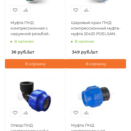
Муфта ПНД
Шаровый кран ПНД
компрессионная с
компрессионный муфта-
наружной резьбой
муфта 20х20 POELSAN
20х1/2" POELSAN NEW
(Турция)
В наличии
В наличии
(Турция)
36
руб.
/шт
349
руб.
/шт
В корзину
В корзину
Отвод ПНД
Муфта ПНД
компрессионный с
компрессионная