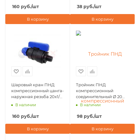
160
руб.
/шт
38
руб.
/шт
В корзину
В корзину
Шаровый кран ПНД
Тройник ПНД
компрессионный цанга-
компрессионный
наружная резьба 20х1/2"
соединительный Ø 20
Valfex
POELSAN NEW (Турция)
В наличии
В наличии
160
руб.
/шт
98
руб.
/шт
В корзину
В корзину