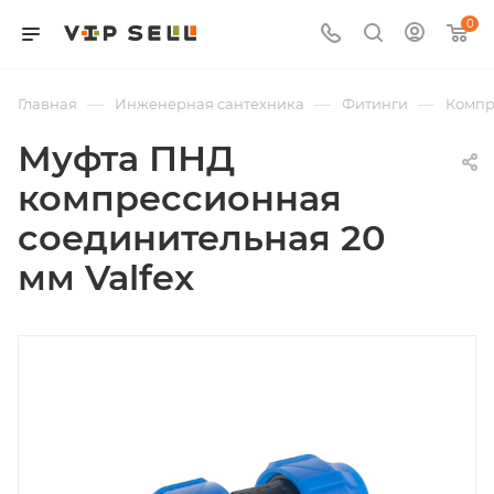
0
—
—
—
Главная
Инженерная сантехника
Фитинги
Компр
Муфта ПНД
компрессионная
соединительная 20
мм Valfex