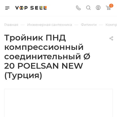
0
—
—
—
Главная
Инженерная сантехника
Фитинги
Компр
Тройник ПНД
компрессионный
соединительный Ø
20 POELSAN NEW
(Турция)