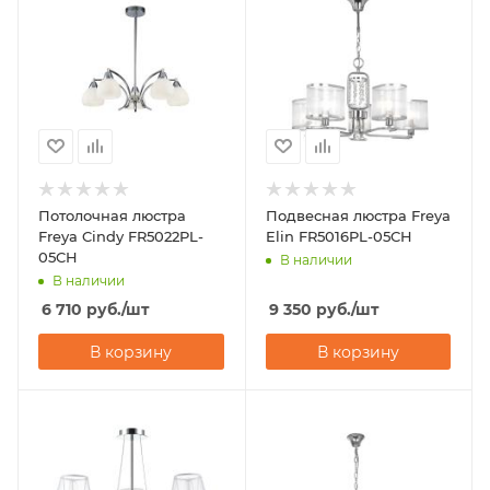
Потолочная люстра
Подвесная люстра Freya
Freya Cindy FR5022PL-
Elin FR5016PL-05CH
05CH
В наличии
В наличии
6 710
руб.
/шт
9 350
руб.
/шт
В корзину
В корзину