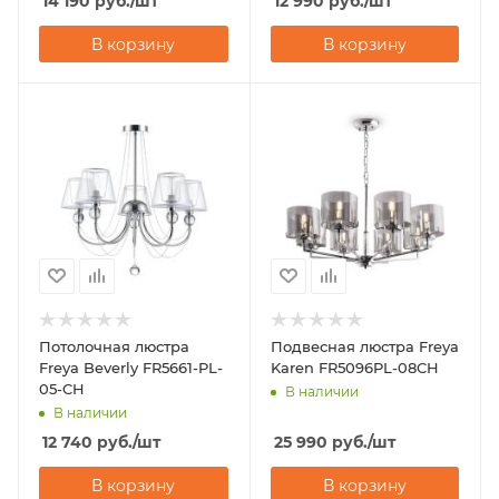
14 190
руб.
/шт
12 990
руб.
/шт
В корзину
В корзину
Потолочная люстра
Подвесная люстра Freya
Freya Beverly FR5661-PL-
Karen FR5096PL-08CH
05-CH
В наличии
В наличии
12 740
руб.
/шт
25 990
руб.
/шт
В корзину
В корзину