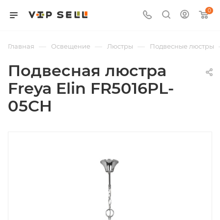
0
—
—
—
Главная
Освещение
Люстры
Подвесные люстры
Подвесная люстра
Freya Elin FR5016PL-
05CH