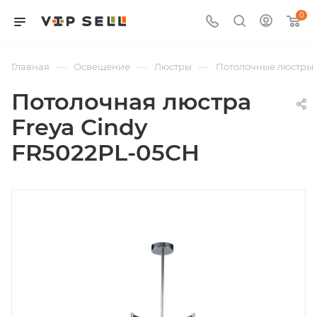
0
—
—
—
Главная
Освещение
Люстры
Потолочные люстры
Потолочная люстра
Freya Cindy
FR5022PL-05CH