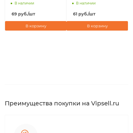
20х3/4" POELSAN NEW
20х1/2" POELSAN NEW
В наличии
В наличии
(Турция)
(Турция)
69
руб.
/шт
61
руб.
/шт
В корзину
В корзину
Преимущества покупки на Vipsell.ru