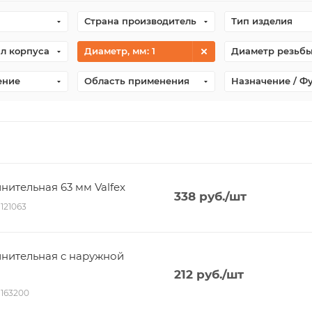
Страна производитель
Тип изделия
л корпуса
Диаметр, мм
: 1
Диаметр резьб
ение
Область применения
Назначение / Ф
ительная 63 мм Valfex
338
руб.
/шт
1121063
нительная c наружной
212
руб.
/шт
01163200