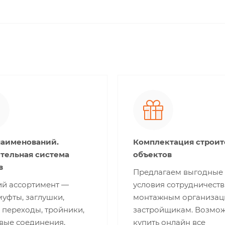
наименований.
Комплектация строи
тельная система
объектов
в
Предлагаем выгодные
й ассортимент —
условия сотрудничеств
муфты, заглушки,
монтажным организац
 переходы, тройники,
застройщикам. Возмо
вые соединения,
купить онлайн все