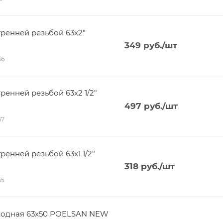
ренней резьбой 63х2"
349
руб.
/шт
66
енней резьбой 63х2 1/2"
497
руб.
/шт
67
енней резьбой 63х1 1/2"
318
руб.
/шт
65
ходная 63x50 POELSAN NEW