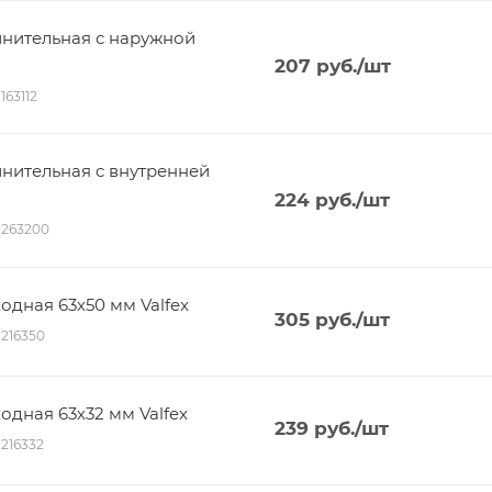
нительная c наружной
207
руб.
/шт
1163112
нительная c внутренней
224
руб.
/шт
01263200
дная 63х50 мм Valfex
305
руб.
/шт
1216350
дная 63х32 мм Valfex
239
руб.
/шт
1216332