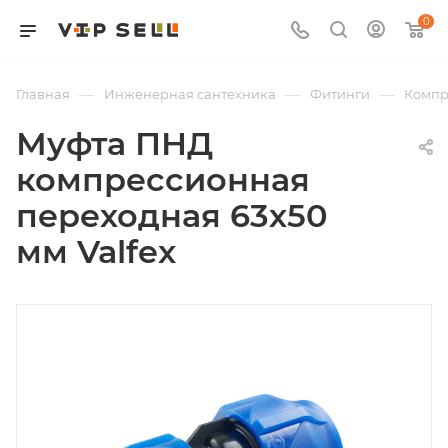
0
—
—
—
Главная
Инженерная сантехника
Фитинги
Компр
Муфта ПНД
компрессионная
переходная 63х50
мм Valfex