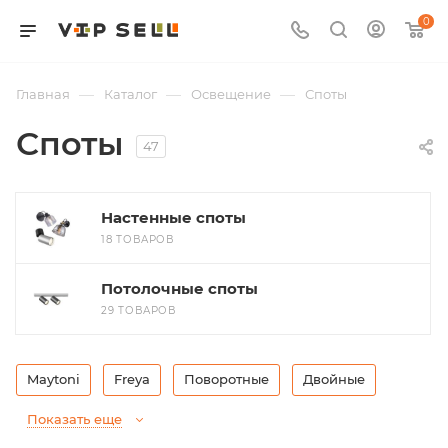
0
—
—
—
Главная
Каталог
Освещение
Споты
Споты
47
Настенные споты
18 ТОВАРОВ
Потолочные споты
29 ТОВАРОВ
Maytoni
Freya
Поворотные
Двойные
Показать еще