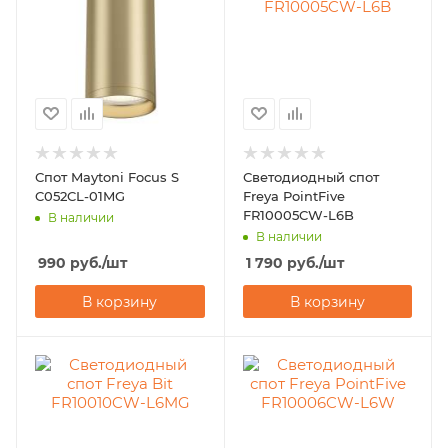
Спот Maytoni Focus S
Светодиодный спот
C052CL-01MG
Freya PointFive
FR10005CW-L6B
В наличии
В наличии
990
руб.
/шт
1 790
руб.
/шт
В корзину
В корзину