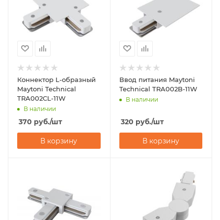
Коннектор L-образный
Ввод питания Maytoni
Maytoni Technical
Technical TRA002B-11W
TRA002CL-11W
В наличии
В наличии
370
руб.
/шт
320
руб.
/шт
В корзину
В корзину