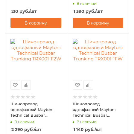
Trunking TRX004-111B
В наличии
210
руб.
/шт
1 390
руб.
/шт
В корзину
В корзину
Шинопровод
Шинопровод
однофазный Maytoni
однофазный Maytoni
Technical Busbar
Technical Busbar
Trunking TRX001-112W
Trunking TRX001-111W
В наличии
В наличии
2 290
руб.
/шт
1 140
руб.
/шт