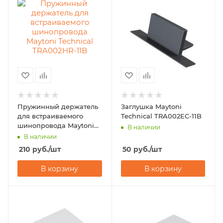
Пружинный держатель
Заглушка Maytoni
для встраиваемого
Technical TRA002EC-11B
шинопровода Maytoni
В наличии
Technical TRA002HR-11B
В наличии
210
руб.
/шт
50
руб.
/шт
В корзину
В корзину