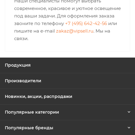
Наши специалисты помогут выбрать
современное, красивое и уютное освещение
под ваши задачи. Для оформления заказа
звоните по телефону
+7 (495) 642-42-56
или
пишите на e-mail
zakaz@vipsell.ru
. Мы на
связи.
Продукция
Производители
Новинки, акции, распродажи
Популярные категории
Популярные бренды