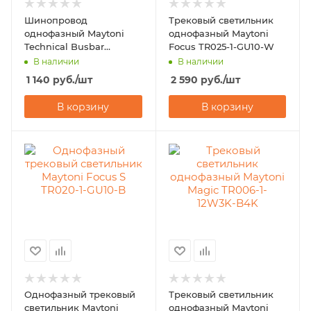
Шинопровод
Трековый светильник
однофазный Maytoni
однофазный Maytoni
Technical Busbar
Focus TR025-1-GU10-W
Trunking TRX001-111B
В наличии
В наличии
1 140
руб.
/шт
2 590
руб.
/шт
В корзину
В корзину
Однофазный трековый
Трековый светильник
светильник Maytoni
однофазный Maytoni