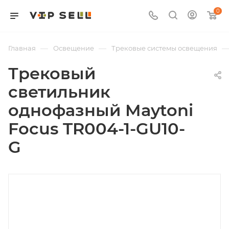
0
—
—
Главная
Освещение
Трековые системы освещения
Трековый
светильник
однофазный Maytoni
Focus TR004-1-GU10-
G