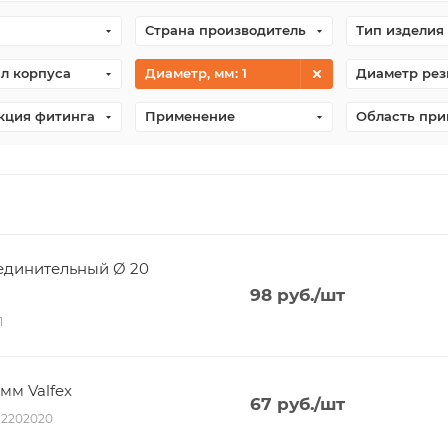
Страна производитель
Тип изделия
л корпуса
Диаметр, мм
: 1
Диаметр рез
кция фитинга
Применение
Область пр
единительный Ø 20
98
руб.
/шт
1
мм Valfex
67
руб.
/шт
012202020