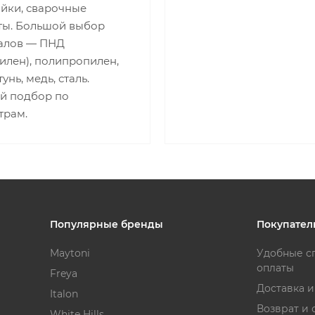
айки, сварочные
ты. Большой выбор
алов — ПНД
илен), полипропилен,
унь, медь, сталь.
й подбор по
трам.
Популярные бренды
Покупател
Maytoni
Удобные с
оплаты
Freya
Доставка 
Italon
Возврат и 
White Hills