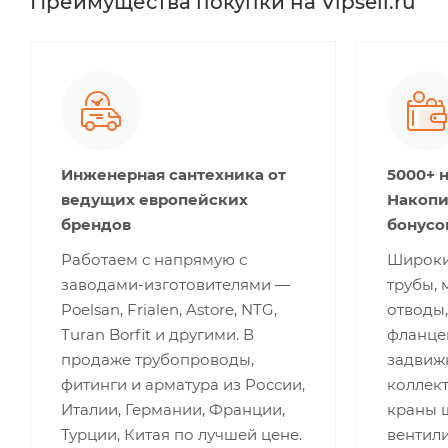
Преимущества покупки на Vipsell.ru
Инженерная сантехника от
5000+ 
ведущих европейских
Накопи
брендов
бонусо
Работаем с напрямую с
Широки
заводами-изготовителями —
трубы, 
Poelsan, Frialen, Astore, NTG,
отводы,
Turan Borfit и другими. В
фланце
продаже трубопроводы,
задвижк
фитинги и арматура из России,
коллект
Италии, Германии, Франции,
краны 
Турции, Китая по лучшей цене.
вентили