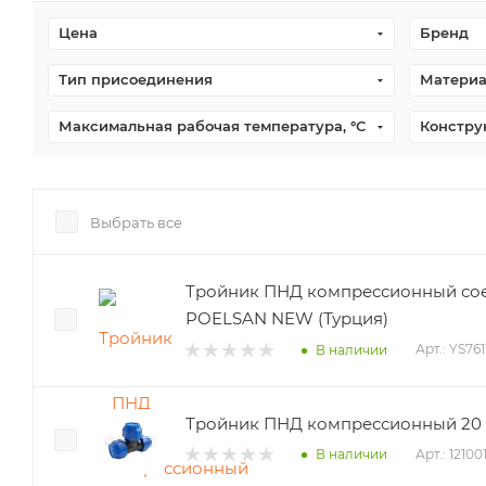
Цена
Бренд
Тип присоединения
Материа
Максимальная рабочая температура, °С
Констру
Выбрать все
Тройник ПНД компрессионный со
POELSAN NEW (Турция)
Арт.: YS761
В наличии
Тройник ПНД компрессионный 20 
Арт.: 1210
В наличии