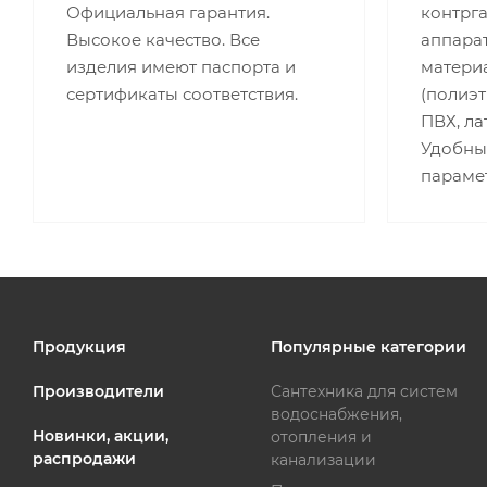
Официальная гарантия.
контрг
Высокое качество. Все
аппара
изделия имеют паспорта и
матери
сертификаты соответствия.
(полиэт
ПВХ, лат
Удобны
параме
Продукция
Популярные категории
Производители
Сантехника для систем
водоснабжения,
Новинки, акции,
отопления и
распродажи
канализации