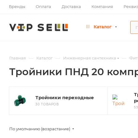
Бренды
Оплата
Доставка
Компания
Рекви
Каталог
—
—
—
Главная
Каталог
Инженерная сантехника
Фит
Тройники ПНД 20 комп
Т
Тройники переходные
р
30 ТОВАРОВ
5
По умолчанию (возрастание)