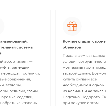
наименований.
Комплектация строи
тельная система
объектов
в
Предлагаем выгодные
й ассортимент —
условия сотрудничеств
муфты, заглушки,
монтажным организац
 переходы, тройники,
застройщикам. Возмо
вые соединения,
купить онлайн все
и, затворы,
необходимое в одном 
оры, ревизии, сгоны,
из наличия и на заказ.
шаровые, седелки,
Надежно. Недорого. С
, обратные клапаны,
при покупке оптом.