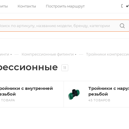
+
зиты
Контакты
Построить маршрут
—
—
инги
Компрессионные фитинги
Тройники компресс
рессионные
11
ройники с внутренней
Тройники с нар
езьбой
резьбой
3 ТОВАРА
45 ТОВАРОВ