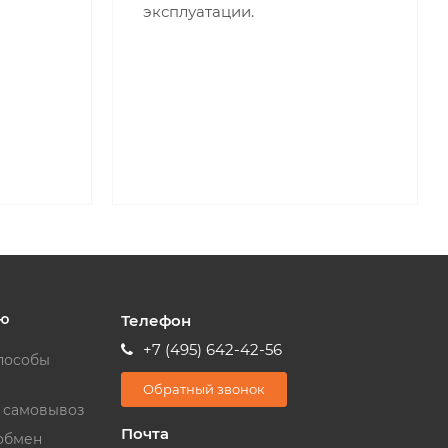
эксплуатации.
ю
Телефон
+7 (495) 642-42-56
пособы
Обратный звонок
и самовывоз
Почта
обмен