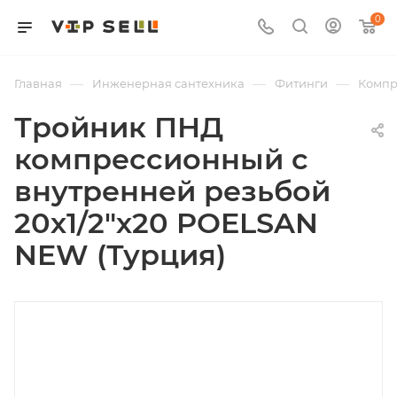
0
—
—
—
Главная
Инженерная сантехника
Фитинги
Компр
Тройник ПНД
компрессионный с
внутренней резьбой
20х1/2"х20 POELSAN
NEW (Турция)