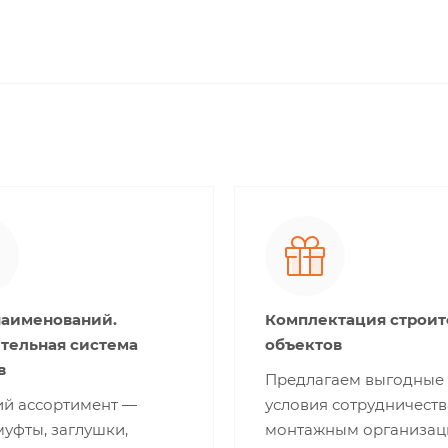
наименований.
Комплектация строи
тельная система
объектов
в
Предлагаем выгодные
й ассортимент —
условия сотрудничеств
муфты, заглушки,
монтажным организац