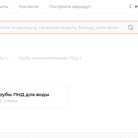
+
зиты
Контакты
Построить маршрут
—
бы
Трубы полиэтиленовые ПНД
рубы ПНД для воды
03 ТОВАРА