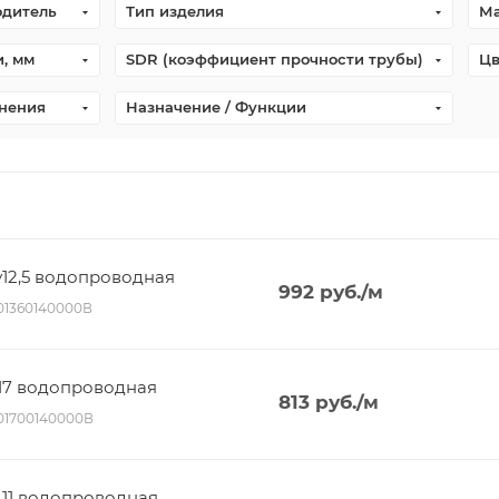
одитель
Тип изделия
Ма
, мм
SDR (коэффициент прочности трубы)
Цв
нения
Назначение / Функции
Ру12,5 водопроводная
992
руб.
/м
001360140000В
 17 водопроводная
813
руб.
/м
001700140000В
R 11 водопроводная