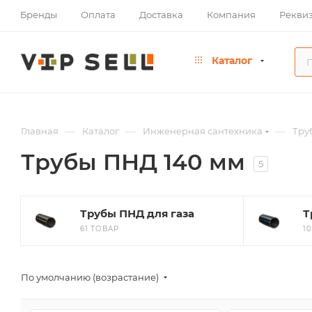
Бренды
Оплата
Доставка
Компания
Рекви
Каталог
—
—
—
Главная
Каталог
Инженерная сантехника
Тру
Трубы ПНД 140 мм
5
Трубы ПНД для газа
Т
61 ТОВАР
1
По умолчанию (возрастание)