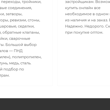
 переходы, тройники,
застройщикам. Возмо
вые соединения,
купить онлайн все
и, затворы,
необходимое в одном 
оры, ревизии, сгоны,
из наличия и на заказ.
шаровые, седелки,
Надежно. Недорого. С
, обратные клапаны,
при покупке оптом.
айки, сварочные
ты. Большой выбор
алов — ПНД
илен), полипропилен,
унь, медь, сталь.
й подбор по
трам.