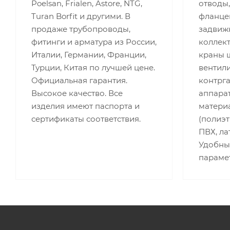
Poelsan, Frialen, Astore, NTG,
отводы,
Turan Borfit и другими. В
фланце
продаже трубопроводы,
задвижк
фитинги и арматура из России,
коллект
Италии, Германии, Франции,
краны 
Турции, Китая по лучшей цене.
вентили
Официальная гарантия.
контрг
Высокое качество. Все
аппара
изделия имеют паспорта и
матери
сертификаты соответствия.
(полиэт
ПВХ, лат
Удобны
параме