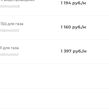
1 194
руб.
/м
001100140000В
13,6 для газа
1 160
руб.
/м
001360140000Г
1 для газа
1 397
руб.
/м
001100140000Г