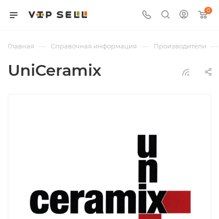
0
—
—
—
Главная
Справочная информация
Производители
UniCeramix