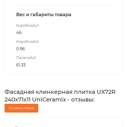
Вес и габариты товара
Коробка/шт
46
Коробка/м2
0.96
Палета/м2
61.33
Фасадная клинкерная плитка UX72R
240х71х11 UniCeramix - отзывы:
Оставить отзыв