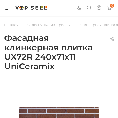
0
—
—
Главная
Отделочные материалы
Клинкерная плитка д
Фасадная
клинкерная плитка
UX72R 240х71х11
UniCeramix