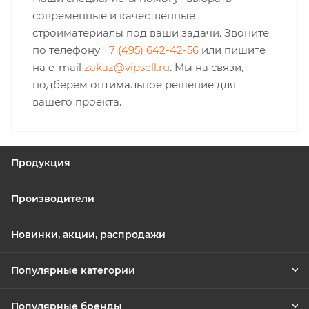
современные и качественные
стройматериалы под ваши задачи. Звоните
по телефону
+7 (495) 642-42-56
или пишите
на e-mail
zakaz@vipsell.ru
. Мы на связи,
подберем оптимальное решение для
вашего проекта.
Продукция
Производители
Новинки, акции, распродажи
Популярные категории
Популярные бренды