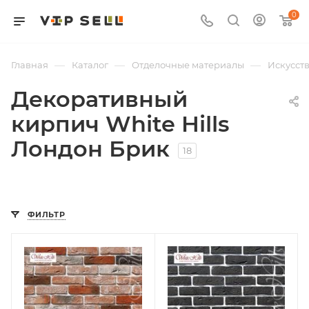
0
—
—
—
Главная
Каталог
Отделочные материалы
Искусст
Декоративный
кирпич White Hills
Лондон Брик
18
ФИЛЬТР