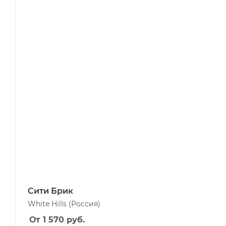
Сити Брик
White Hills
(Россия)
От 1 570
руб.