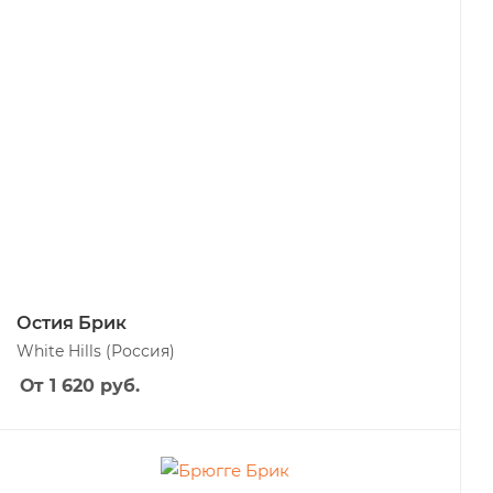
Остия Брик
White Hills
(Россия)
От 1 620
руб.