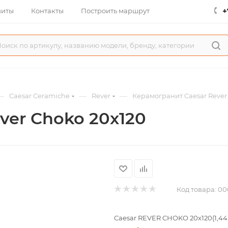
+
зиты
Контакты
Построить маршрут
—
—
—
Caesar Ceramiche
Rever
Керамогранит Caesar Rever
ver Choko 20x120
Код товара:
00
Caesar REVER CHOKO 20х120(1,44