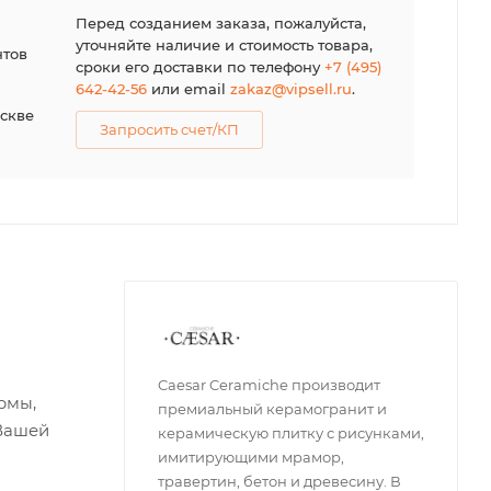
я
Перед созданием заказа, пожалуйста,
уточняйте наличие и стоимость товара,
нтов
сроки его доставки по телефону
+7 (495)
642-42-56
или email
zakaz@vipsell.ru
.
оскве
Запросить счет/КП
Caesar Ceramiche производит
рмы,
премиальный керамогранит и
 Вашей
керамическую плитку с рисунками,
имитирующими мрамор,
травертин, бетон и древесину. В