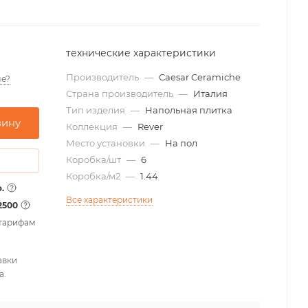
технические характеристики
Производитель
—
Caesar Ceramiche
е?
Страна производитель
—
Италия
Тип изделия
—
Напольная плитка
зину
Коллекция
—
Rever
Место установки
—
На пол
Коробка/шт
—
6
Коробка/м2
—
1.44
.
Все характеристики
2500
 тарифам
авки
а.