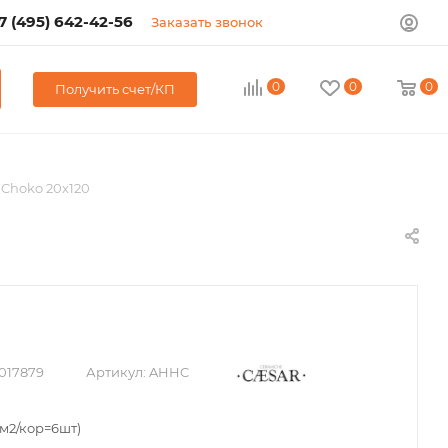
7 (495) 642-42-56
Заказать звонок
0
0
0
Получить счет/КП
 Choko 20x120
017879
Артикул:
AHHC
м2/кор=6шт)