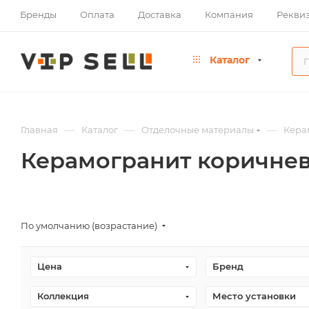
Бренды
Оплата
Доставка
Компания
Рекви
Каталог
—
—
—
Главная
Каталог
Отделочные материалы
Кера
Керамогранит коричне
По умолчанию (возрастание)
Цена
Бренд
Коллекция
Место установки