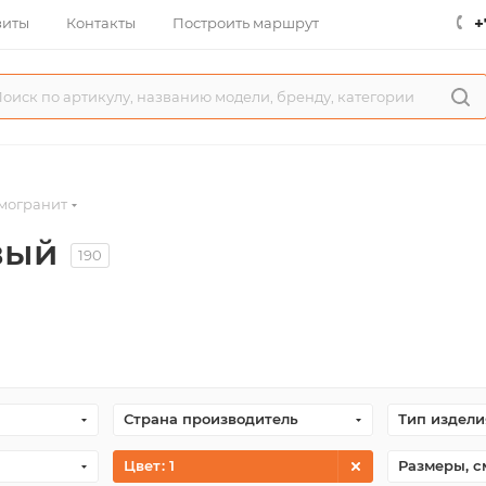
+
зиты
Контакты
Построить маршрут
могранит
вый
190
Страна производитель
Тип издели
Цвет
: 1
Размеры, с