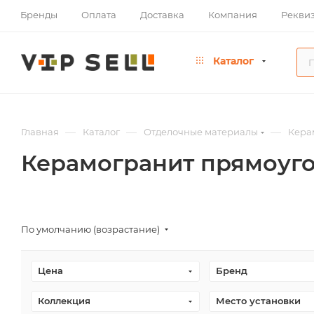
Бренды
Оплата
Доставка
Компания
Рекви
Каталог
—
—
—
Главная
Каталог
Отделочные материалы
Кера
Керамогранит прямоуг
По умолчанию (возрастание)
Цена
Бренд
Коллекция
Место установки