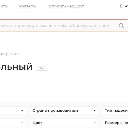
+
зиты
Контакты
Построить маршрут
могранит
ольный
1334
Страна производитель
Тип издели
Цвет
Размеры, с