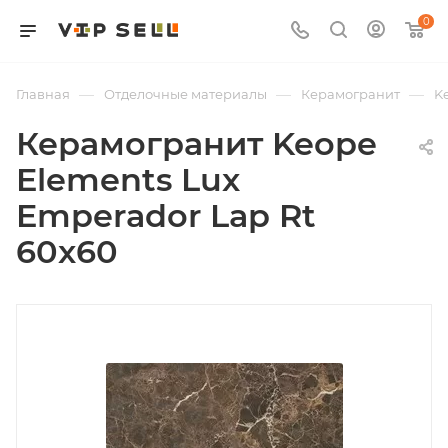
0
—
—
—
Главная
Отделочные материалы
Керамогранит
K
Керамогранит Keope
Elements Lux
Emperador Lap Rt
60x60