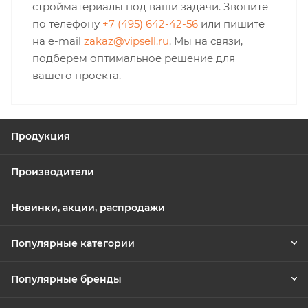
стройматериалы под ваши задачи. Звоните
по телефону
+7 (495) 642-42-56
или пишите
на e-mail
zakaz@vipsell.ru
. Мы на связи,
подберем оптимальное решение для
вашего проекта.
Продукция
Производители
Новинки, акции, распродажи
Популярные категории
Популярные бренды