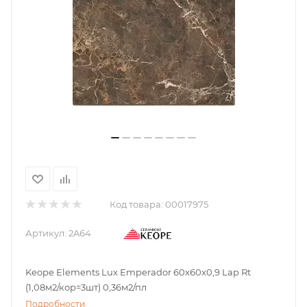
Код товара:
00017975
Артикул:
2A64
Keope Elements Lux Emperador 60x60x0,9 Lap Rt
(1,08м2/кор=3шт) 0,36м2/пл
Подробности