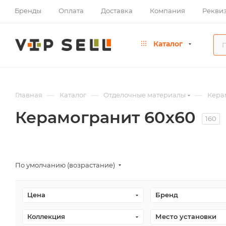
Бренды
Оплата
Доставка
Компания
Рекви
Каталог
—
—
—
Главная
Каталог
Отделочные материалы
Кера
Керамогранит 60х60
160
По умолчанию (возрастание)
Цена
Бренд
Коллекция
Место установки