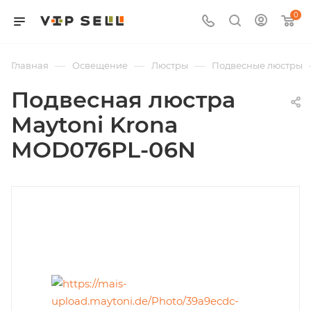
0
—
—
—
Главная
Освещение
Люстры
Подвесные люстры
Подвесная люстра
Maytoni Krona
MOD076PL-06N