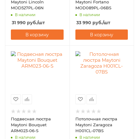
Maytoni Lincoln
Maytoni Fortano
MOD527PL-06N
MOD089PL-06BS
В наличии
В наличии
31 990
руб.
/шт
33 990
руб.
/шт
В корзину
В корзину
Подвесная люстра
Потолочная люстра
Maytoni Bouquet
Maytoni Zaragoza
ARM023-06-S
H001CL-07BS
В наличии
В наличии