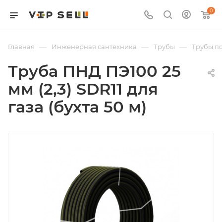
0
—
—
—
Главная
Инженерная сантехника
Трубы
Трубы п
Труба ПНД ПЭ100 25
мм (2,3) SDR11 для
газа (бухта 50 м)