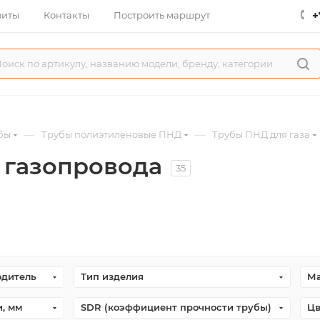
+
зиты
Контакты
Построить маршрут
—
—
бы
Трубы полиэтиленовые ПНД
Трубы ПНД для газа
я газопровода
35
одитель
Тип изделия
Ма
, мм
SDR (коэффициент прочности трубы)
Цв