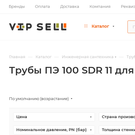
Бренды
Оплата
Доставка
Компания
Рекви
Каталог
—
—
—
Главная
Каталог
Инженерная сантехника
Тру
Трубы ПЭ 100 SDR 11 дл
По умолчанию (возрастание)
Цена
Страна произв
Номинальное давление, PN (бар)
Толщина стенки