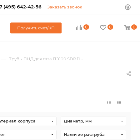
7 (495) 642-42-56
Заказать звонок
0
0
0
Получить счет/КП
—
Трубы ПНД для газа ПЭ100 SDR 11
териал корпуса
Диаметр, мм
ет
Наличие раструба