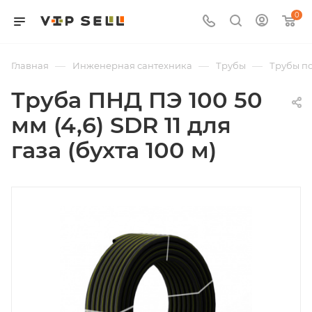
0
—
—
—
Главная
Инженерная сантехника
Трубы
Трубы п
Труба ПНД ПЭ 100 50
мм (4,6) SDR 11 для
газа (бухта 100 м)