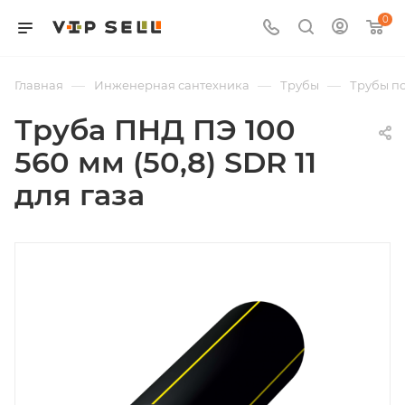
0
—
—
—
Главная
Инженерная сантехника
Трубы
Трубы п
Труба ПНД ПЭ 100
560 мм (50,8) SDR 11
для газа