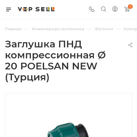
0
—
—
—
Главная
Инженерная сантехника
Фитинги
Компр
Заглушка ПНД
компрессионная Ø
20 POELSAN NEW
(Турция)