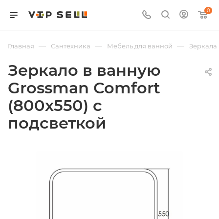
0
—
—
—
Главная
Сантехника
Мебель для ванной
Зеркала
Зеркало в ванную
Grossman Comfort
(800х550) с
подсветкой