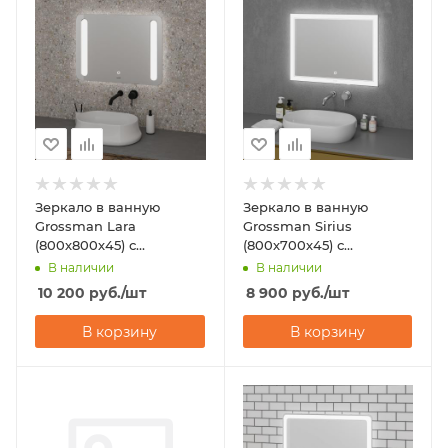
Зеркало в ванную
Зеркало в ванную
Grossman Lara
Grossman Sirius
(800х800х45) с
(800х700х45) с
подсветкой
подсветкой
В наличии
В наличии
10 200
руб.
/шт
8 900
руб.
/шт
В корзину
В корзину