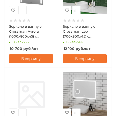
Зеркало в ванную
Зеркало в ванную
Grossman Avrora
Grossman Leo
(1000х800х45) с
(700х800х45) с
подсветкой
подсветкой
В наличии
В наличии
10 700
руб.
/шт
12 100
руб.
/шт
В корзину
В корзину