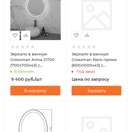
Зеркало в ванную
Зеркало в ванную
Grossman Arma D700
Grossman Nero-промо
(700х700х45) с
(600х1000х45) с
подсветкой
подсветкой
В наличии
Под заказ
9 400
руб.
/шт
Цена по запросу
В корзину
Заказать