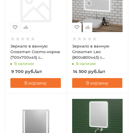
Зеркало в ванную
Зеркало в ванную
Grossman Cosmo-норма
Grossman Leo
(700х700х45) с
(800х800х45) с
подсветкой
подсветкой
В наличии
В наличии
9 700
руб.
/шт
14 500
руб.
/шт
В корзину
В корзину