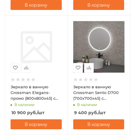
В корзину
В корзину
Зеркало в ванную
Зеркало в ванную
Grossman Elegans-
Grossman Sento D700
промо (800х800х45) с
(700х700х45) с
подсветкой
подсветкой
В наличии
В наличии
10 900
руб.
/шт
9 400
руб.
/шт
В корзину
В корзину