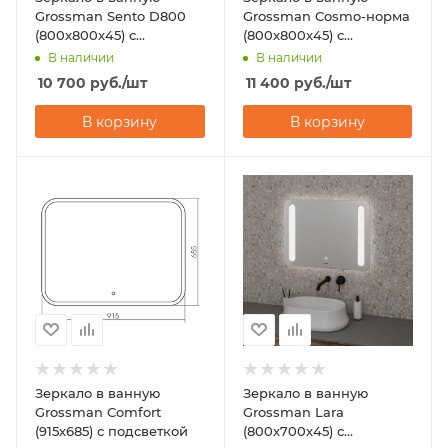
Grossman Sento D800
Grossman Cosmo-норма
(800х800х45) с
(800х800х45) с
подсветкой
подсветкой
В наличии
В наличии
10 700
руб.
/шт
11 400
руб.
/шт
В корзину
В корзину
Зеркало в ванную
Зеркало в ванную
Grossman Comfort
Grossman Lara
(915х685) с подсветкой
(800х700х45) с