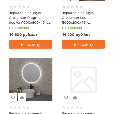
Зеркало в ванную
Зеркало в ванную
Grossman Pragma-
Grossman Leo
норма (1000х800х45) с
(1000х800х45) с
сенсорным
подсветкой
В наличии
В наличии
выключателем и
14 600
руб.
/шт
14 200
руб.
/шт
подогревом
В корзину
В корзину
Зеркало в ванную
Зеркало в ванную