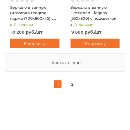
Зеркало в ванную
Зеркало в ванную
Grossman Pragma-
Grossman Elegans
норма (700х800х45) с
(550х800) с подсветкой
подсветкой
В наличии
В наличии
10 200
руб.
/шт
9 600
руб.
/шт
В корзину
В корзину
Показать еще
1
2