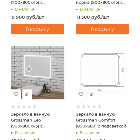
(700х800х45) с
норма (900х800х45) с
подсветкой
подсветкой
В наличии
В наличии
9 900
руб.
/шт
11 500
руб.
/шт
В корзину
В корзину
Зеркало в ванную
Зеркало в ванную
Grossman Leo
Grossman Comfort
(900х800х45) с
(800х680) с подсветкой
подсветкой
В наличии
В наличии