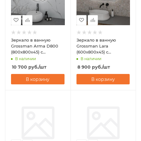
Зеркало в ванную
Зеркало в ванную
Grossman Arma D800
Grossman Lara
(800х800х45) с
(600х800х45) с
подсветкой
подсветкой
В наличии
В наличии
10 700
руб.
/шт
8 900
руб.
/шт
В корзину
В корзину