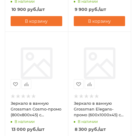
подсветкой
В наличии
В наличии
10 900
руб.
/шт
9 900
руб.
/шт
В корзину
В корзину
Зеркало в ванную
Зеркало в ванную
Grossman Cosmo-промо
Grossman Elegans-
(800х800х45) с
промо (600х1000х45) с
подсветкой
подсветкой
В наличии
В наличии
13 000
руб.
/шт
8 300
руб.
/шт