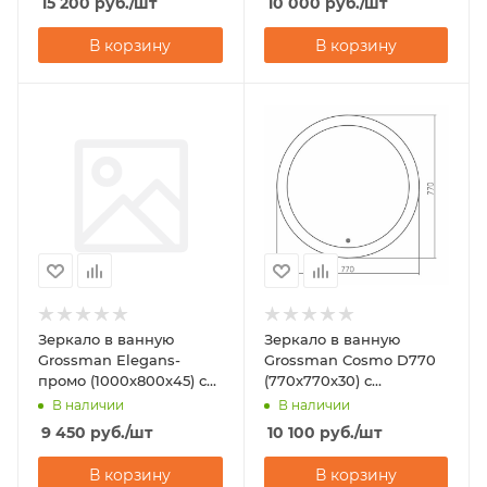
15 200
руб.
/шт
10 000
руб.
/шт
В корзину
В корзину
Зеркало в ванную
Зеркало в ванную
Grossman Elegans-
Grossman Cosmo D770
промо (1000х800х45) с
(770х770х30) с
подсветкой
подсветкой
В наличии
В наличии
9 450
руб.
/шт
10 100
руб.
/шт
В корзину
В корзину