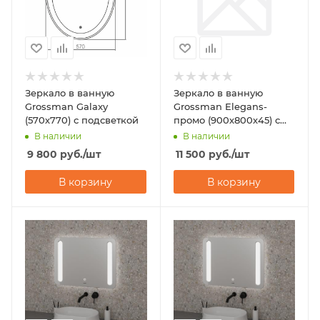
Зеркало в ванную
Зеркало в ванную
Grossman Galaxy
Grossman Elegans-
(570х770) с подсветкой
промо (900х800х45) с
подсветкой
В наличии
В наличии
9 800
руб.
/шт
11 500
руб.
/шт
В корзину
В корзину