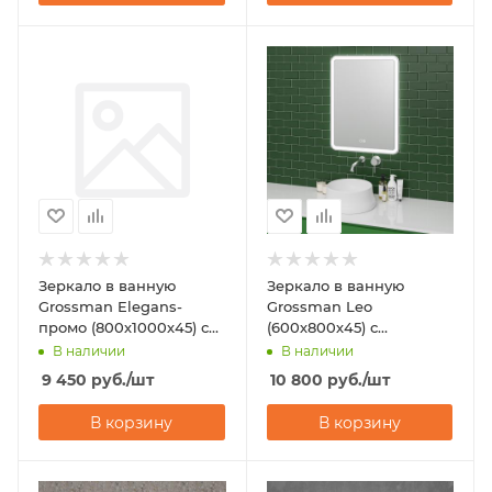
Зеркало в ванную
Зеркало в ванную
Grossman Elegans-
Grossman Leo
промо (800х1000х45) с
(600х800х45) с
подсветкой
подсветкой
В наличии
В наличии
9 450
руб.
/шт
10 800
руб.
/шт
В корзину
В корзину