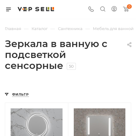
0
—
—
—
Главная
Каталог
Сантехника
Мебель для ванной
Зеркала в ванную с
подсветкой
сенсорные
50
ФИЛЬТР