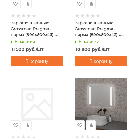
Зеркало в ванную
Зеркало в ванную
Grossman Pragma-
Grossman Pragma-
норма (900х800х45) с
норма (800х800х45) с
подсветкой
подсветкой
В наличии
В наличии
11 500
руб.
/шт
10 900
руб.
/шт
В корзину
В корзину