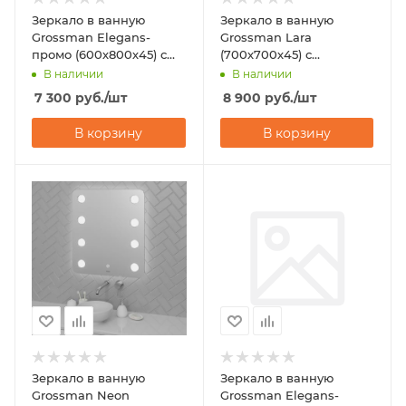
Зеркало в ванную
Зеркало в ванную
Grossman Elegans-
Grossman Lara
промо (600х800х45) с
(700х700х45) с
подсветкой
подсветкой
В наличии
В наличии
7 300
руб.
/шт
8 900
руб.
/шт
В корзину
В корзину
Зеркало в ванную
Зеркало в ванную
Grossman Neon
Grossman Elegans-