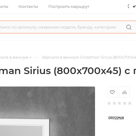
+
зиты
Контакты
Построить маршрут
—
кала в ванную
Зеркало в ванную Grossman Sirius (800х700х4
man Sirius (800х700х45) с