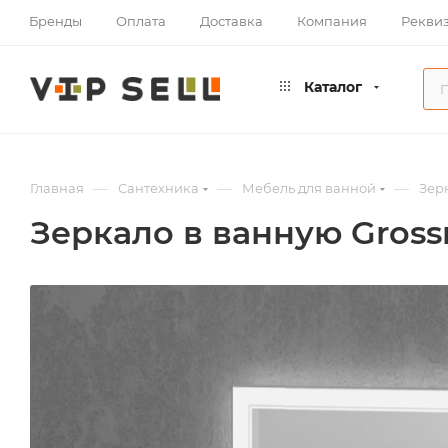
Бренды
Оплата
Доставка
Компания
Рекви
Каталог
—
—
—
Главная
Сантехника
Мебель для ванной
Зер
Зеркало в ванную Gross