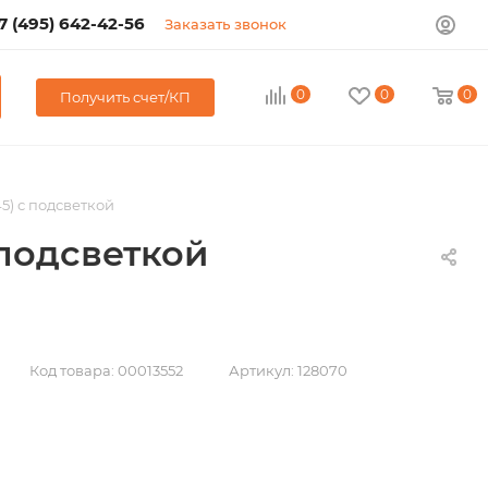
7 (495) 642-42-56
Заказать звонок
0
0
0
Получить счет/КП
5) с подсветкой
 подсветкой
Код товара:
00013552
Артикул:
128070