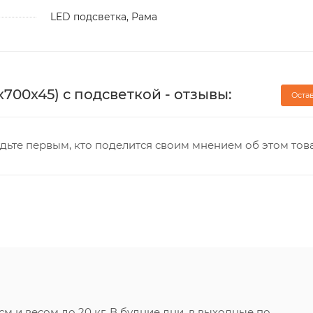
LED подсветка, Рама
х700х45) с подсветкой - отзывы:
Оста
дьте первым, кто поделится своим мнением об этом тов
 и весом до 20 кг. В будние дни, в выходные по