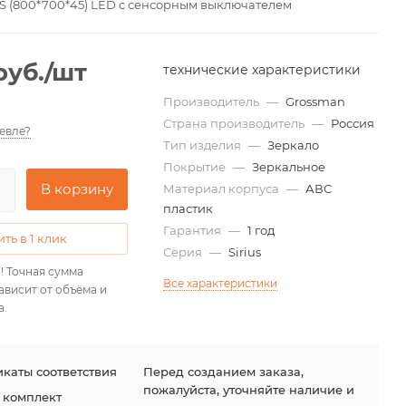
US (800*700*45) LED с сенсорным выключателем
руб.
/шт
технические характеристики
Производитель
—
Grossman
Страна производитель
—
Россия
евле?
Тип изделия
—
Зеркало
Покрытие
—
Зеркальное
В корзину
Материал корпуса
—
АВС
пластик
Гарантия
—
1 год
ть в 1 клик
Серия
—
Sirius
! Точная сумма
Все характеристики
ависит от объёма и
а.
каты соответствия
Перед созданием заказа,
пожалуйста, уточняйте наличие и
 комплект