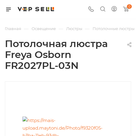
0
—
—
—
Главная
Освещение
Люстры
Потолочные люстры
Потолочная люстра
Freya Osborn
FR2027PL-03N