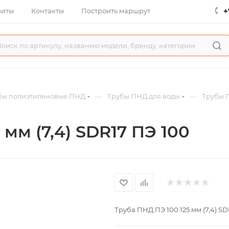
+
зиты
Контакты
Построить маршрут
—
—
бы полиэтиленовые ПНД
Трубы ПНД для воды
Трубы П
мм (7,4) SDR17 ПЭ 100
Труба ПНД ПЭ 100 125 мм (7,4) S