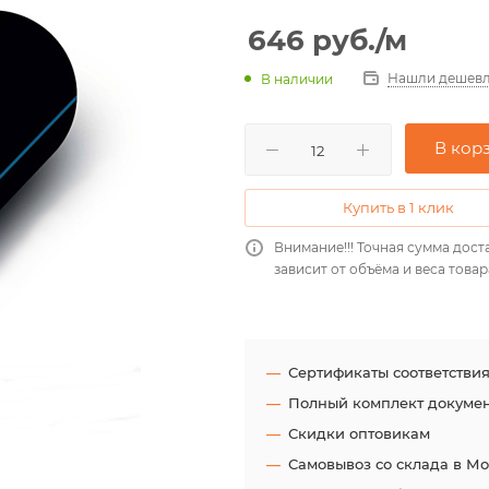
646
руб.
/м
Нашли дешевл
В наличии
В кор
Купить в 1 клик
Внимание!!! Точная сумма дост
зависит от объёма и веса товар
Сертификаты соответстви
Полный комплект докуме
Скидки оптовикам
Самовывоз со склада в М