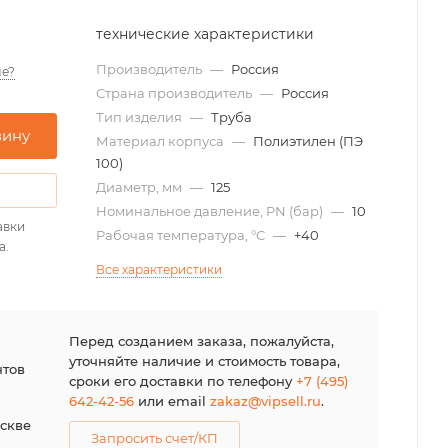
технические характеристики
Производитель
—
Россия
е?
Страна производитель
—
Россия
Тип изделия
—
Труба
зину
Материал корпуса
—
Полиэтилен (ПЭ
100)
Диаметр, мм
—
125
Номинальное давление, PN (бар)
—
10
авки
Рабочая температура, °С
—
+40
а.
Все характеристики
я
Перед созданием заказа, пожалуйста,
уточняйте наличие и стоимость товара,
нтов
сроки его доставки по телефону
+7 (495)
642-42-56
или email
zakaz@vipsell.ru
.
оскве
Запросить счет/КП