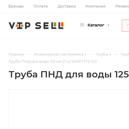
Бренды
Оплата
Доставка
Компания
Рекви
Каталог
—
—
—
Главная
Инженерная сантехника
Трубы
Тру
Труба ПНД для воды 125 мм (7,4) SDR17 ПЭ 100
Труба ПНД для воды 125 