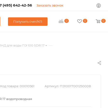
7 (495) 642-42-56
Заказать звонок
0
0
0
Получить счет/КП
—
НД для воды ПЭ 100 SDR 17
Код товара:
00010561
Артикул:
ПЭ1001700125000В
DR 17 водопроводная