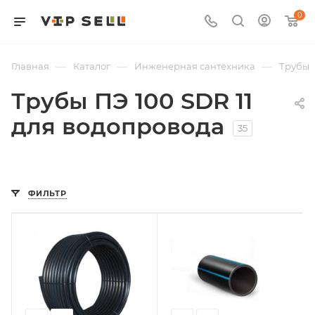
0
—
—
—
Главная
Каталог
Инженерная сантехника
Трубы
Трубы ПЭ 100 SDR 11
для водопровода
35
ФИЛЬТР