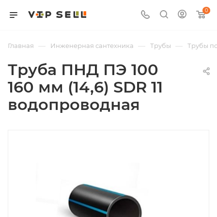
0
—
—
—
Главная
Инженерная сантехника
Трубы
Трубы п
Труба ПНД ПЭ 100
160 мм (14,6) SDR 11
водопроводная