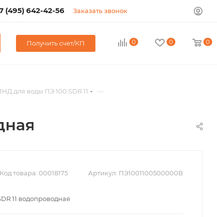
7 (495) 642-42-56
Заказать звонок
0
0
0
Получить счет/КП
—
НД для воды ПЭ 100 SDR 11
дная
Код товара:
00018175
Артикул:
ПЭ1001100500000В
 SDR 11 водопроводная