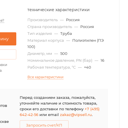
технические характеристики
Производитель
—
Россия
е?
Страна производитель
—
Россия
Тип изделия
—
Труба
зину
Материал корпуса
—
Полиэтилен (ПЭ
100)
Диаметр, мм
—
500
Номинальное давление, PN (бар)
—
16
авки
Рабочая температура, °С
—
+40
а.
Все характеристики
я
Перед созданием заказа, пожалуйста,
уточняйте наличие и стоимость товара,
нтов
сроки его доставки по телефону
+7 (495)
642-42-56
или email
zakaz@vipsell.ru
.
оскве
Запросить счет/КП