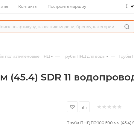
+
зиты
Контакты
Построить маршрут
—
—
бы полиэтиленовые ПНД
Трубы ПНД для воды
Трубы П
м (45.4) SDR 11 водопрово
Труба ПНД ПЭ 100 500 мм (45.4)